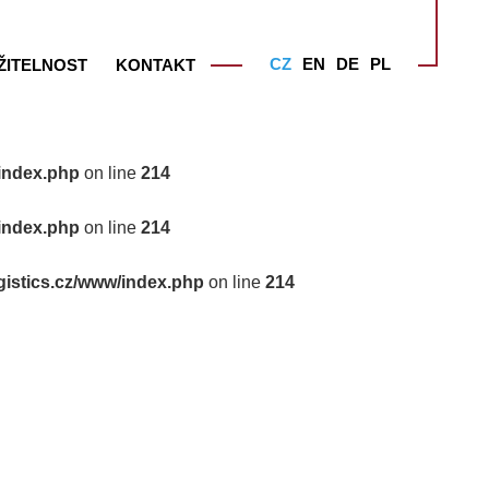
CZ
EN
DE
PL
ŽITELNOST
KONTAKT
index.php
on line
214
index.php
on line
214
istics.cz/www/index.php
on line
214