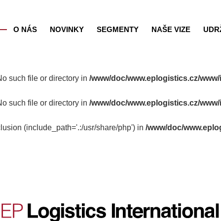
O NÁS
NOVINKY
SEGMENTY
NAŠE VIZE
UDR
o such file or directory in
/www/doc/www.eplogistics.cz/www/
o such file or directory in
/www/doc/www.eplogistics.cz/www/
lusion (include_path='.:/usr/share/php') in
/www/doc/www.eplog