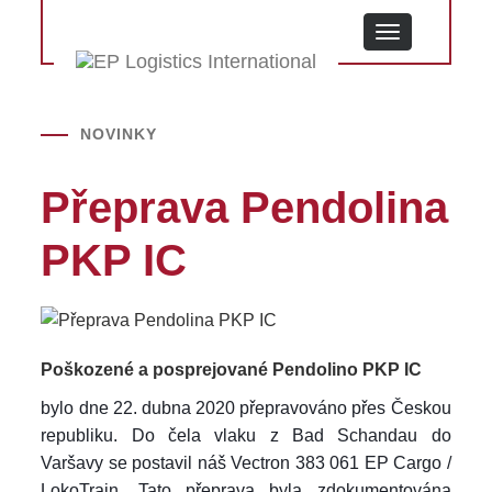
MENU
NOVINKY
Přeprava Pendolina
PKP IC
Poškozené a posprejované Pendolino PKP IC
bylo dne 22. dubna 2020 přepravováno přes Českou
republiku. Do čela vlaku z Bad Schandau do
Varšavy se postavil náš Vectron 383 061 EP Cargo /
LokoTrain. Tato přeprava byla zdokumentována