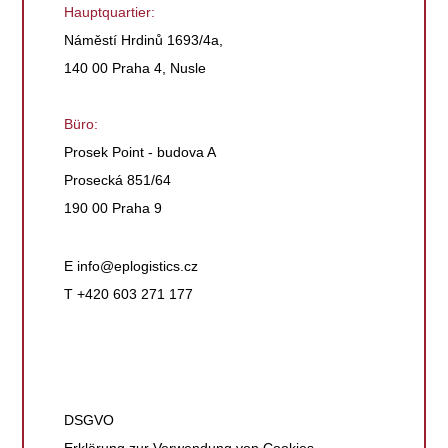
Hauptquartier:
Náměstí Hrdinů 1693/4a,
140 00 Praha 4, Nusle
Büro:
Prosek Point - budova A
Prosecká 851/64
190 00 Praha 9
E
info@eplogistics.cz
T +420 603 271 177
DSGVO
Erklärung zur Verwendung von Cookies